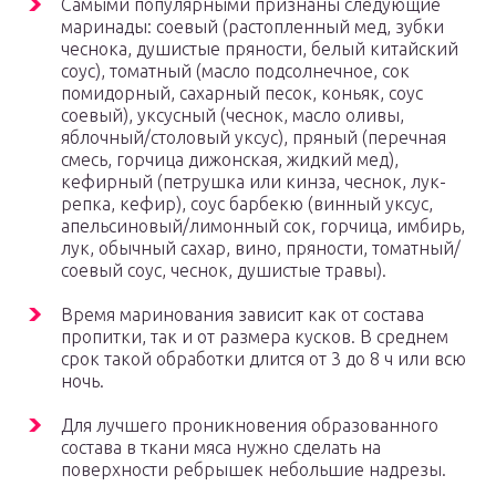
Самыми популярными признаны следующие
маринады: соевый (растопленный мед, зубки
чеснока, душистые пряности, белый китайский
соус), томатный (масло подсолнечное, сок
помидорный, сахарный песок, коньяк, соус
соевый), уксусный (чеснок, масло оливы,
яблочный/столовый уксус), пряный (перечная
смесь, горчица дижонская, жидкий мед),
кефирный (петрушка или кинза, чеснок, лук-
репка, кефир), соус барбекю (винный уксус,
апельсиновый/лимонный сок, горчица, имбирь,
лук, обычный сахар, вино, пряности, томатный/
соевый соус, чеснок, душистые травы).
Время маринования зависит как от состава
пропитки, так и от размера кусков. В среднем
срок такой обработки длится от 3 до 8 ч или всю
ночь.
Для лучшего проникновения образованного
состава в ткани мяса нужно сделать на
поверхности ребрышек небольшие надрезы.