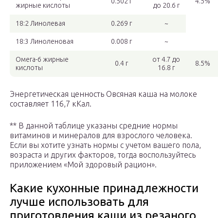
0.502 г
4.5%
жирные кислоты
до 20.6 г
18:2 Линолевая
0.269 г
~
18:3 Линоленовая
0.008 г
~
Омега-6 жирные
от 4.7 до
0.4 г
8.5%
кислоты
16.8 г
Энергетическая ценность Овсяная каша на молоке
составляет 116,7 кКал.
** В данной таблице указаны средние нормы
витаминов и минералов для взрослого человека.
Если вы хотите узнать нормы с учетом вашего пола,
возраста и других факторов, тогда воспользуйтесь
приложением «Мой здоровый рацион».
Какие кухонные принадлежности
лучше использовать для
приготовления каши из резаного