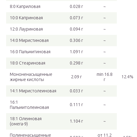
8:0 Каприловая
0.028 г
~
10:0 Каприновая
0.073 г
~
12:0 Лауриновая
0.094 г
~
14:0 Миристиновая
0.306 г
~
16:0 Пальмитиновая
1.091 г
~
18:0 Стеариновая
0.298 г
~
Мононенасыщенные
min 16.8
2.09 г
12.4%
жирные кислоты
г
14:1 Миристолеиновая
0.033 г
~
16:1
0.111 г
~
Пальмитолеиновая
18:1 Олеиновая
1.104 г
~
(омега-9)
Полиненасыщенные
от 11.2