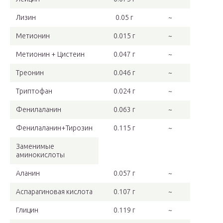
Лизин
0.05 г
~
Метионин
0.015 г
~
Метионин + Цистеин
0.047 г
~
Треонин
0.046 г
~
Триптофан
0.024 г
~
Фенилаланин
0.063 г
~
Фенилаланин+Тирозин
0.115 г
~
Заменимые
аминокислоты
Аланин
0.057 г
~
Аспарагиновая кислота
0.107 г
~
Глицин
0.119 г
~