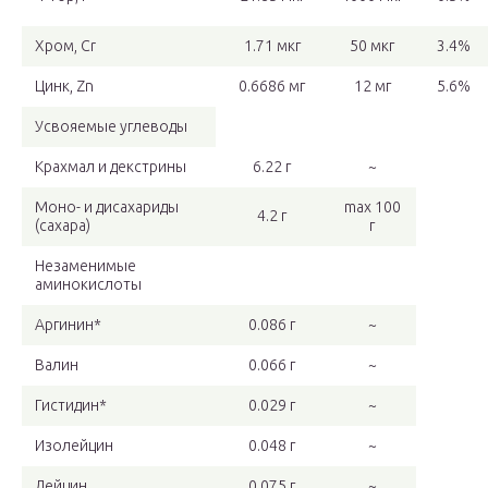
Хром, Cr
1.71 мкг
50 мкг
3.4%
Цинк, Zn
0.6686 мг
12 мг
5.6%
Усвояемые углеводы
Крахмал и декстрины
6.22 г
~
Моно- и дисахариды
max 100
4.2 г
(сахара)
г
Незаменимые
аминокислоты
Аргинин*
0.086 г
~
Валин
0.066 г
~
Гистидин*
0.029 г
~
Изолейцин
0.048 г
~
Лейцин
0.075 г
~