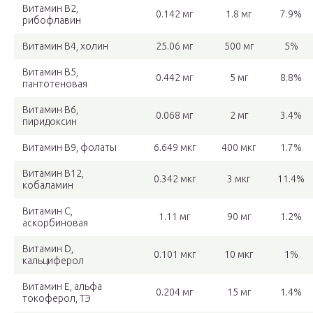
Витамин В2,
0.142 мг
1.8 мг
7.9%
рибофлавин
Витамин В4, холин
25.06 мг
500 мг
5%
Витамин В5,
0.442 мг
5 мг
8.8%
пантотеновая
Витамин В6,
0.068 мг
2 мг
3.4%
пиридоксин
Витамин В9, фолаты
6.649 мкг
400 мкг
1.7%
Витамин В12,
0.342 мкг
3 мкг
11.4%
кобаламин
Витамин C,
1.11 мг
90 мг
1.2%
аскорбиновая
Витамин D,
0.101 мкг
10 мкг
1%
кальциферол
Витамин Е, альфа
0.204 мг
15 мг
1.4%
токоферол, ТЭ