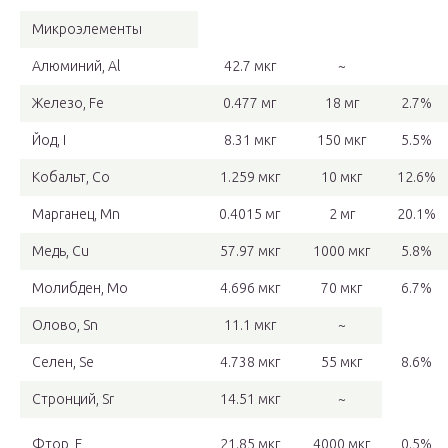
Микроэлементы
Алюминий, Al
42.7 мкг
~
Железо, Fe
0.477 мг
18 мг
2.7%
Йод, I
8.31 мкг
150 мкг
5.5%
Кобальт, Co
1.259 мкг
10 мкг
12.6%
Марганец, Mn
0.4015 мг
2 мг
20.1%
Медь, Cu
57.97 мкг
1000 мкг
5.8%
Молибден, Mo
4.696 мкг
70 мкг
6.7%
Олово, Sn
11.1 мкг
~
Селен, Se
4.738 мкг
55 мкг
8.6%
Стронций, Sr
14.51 мкг
~
Фтор, F
21.85 мкг
4000 мкг
0.5%