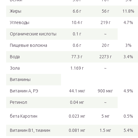
Жиры
6.6 г
56 г
11.8%
Углеводы
10.4 г
219 г
4.7%
Органические кислоты
0.1 г
~
Пищевые волокна
0.6 г
20 г
3%
Вода
77.3 г
2273 г
3.4%
Зола
1.169 г
~
Витамины
Витамин А, РЭ
44.1 мкг
900 мкг
4.9%
Ретинол
0.04 мг
~
бета Каротин
0.023 мг
5 мг
0.5%
Витамин В1, тиамин
0.081 мг
1.5 мг
5.4%