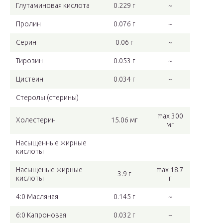
Глутаминовая кислота
0.229 г
~
Пролин
0.076 г
~
Серин
0.06 г
~
Тирозин
0.053 г
~
Цистеин
0.034 г
~
Стеролы (стерины)
max 300
Холестерин
15.06 мг
мг
Насыщенные жирные
кислоты
Насыщеные жирные
max 18.7
3.9 г
кислоты
г
4:0 Масляная
0.145 г
~
6:0 Капроновая
0.032 г
~