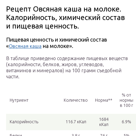
Рецепт Овсяная каша на молоке.
Калорийность, химический состав
и пищевая ценность.
Пищевая ценность и химический состав
«
на молоке».
Овсяная каша
В таблице приведено содержание пищевых веществ
(калорийности, белков, жиров, углеводов,
витаминов и минералов) на 100 грамм съедобной
части.
% от
Нутриент
Количество
Норма**
нормы
в 100 г
1684
Калорийность
116.7 кКал
6.9%
кКал
Белки
3.8 г
76 г
5%