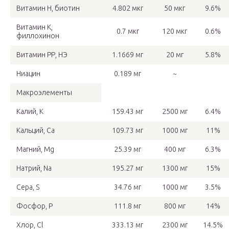
Витамин Н, биотин
4.802 мкг
50 мкг
9.6%
Витамин К,
0.7 мкг
120 мкг
0.6%
филлохинон
Витамин РР, НЭ
1.1669 мг
20 мг
5.8%
Ниацин
0.189 мг
~
Макроэлементы
Калий, K
159.43 мг
2500 мг
6.4%
Кальций, Ca
109.73 мг
1000 мг
11%
Магний, Mg
25.39 мг
400 мг
6.3%
Натрий, Na
195.27 мг
1300 мг
15%
Сера, S
34.76 мг
1000 мг
3.5%
Фосфор, P
111.8 мг
800 мг
14%
Хлор, Cl
333.13 мг
2300 мг
14.5%