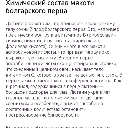
Химический состав мякоти
болгарского перца
Давайте рассмотрим, что приносит человеческому
телу сочный плод болгарского перца. Это, например,
практически вся группа витаминов В (рибофлавин,
тиамин, никотиновая кислота, пиридоксин,
фолиевая кислота). Очень много в его мякоти
аскорбиновой кислоты, что придает перцу ярко
выраженную кислинку. В желтом перце
аскорбиновой кислоты сконцентрировано столько,
что съеденный целиком овощ насыщает тело
витамином С, которого хватает на целых пять суток. В
перце также присутствуют токоферол и ретинол. Как
и ретинол, содержащийся в перце лютеин —
большое подспорье для глаз. Лютеин укрепляет
глазные мышцы, которые имеют тенденцию
«лениться» и ослабевать, а значит способен в
достаточных количествах остановить
прогрессирование близорукости.
Вы можете найти в хрустящих колечках перца и