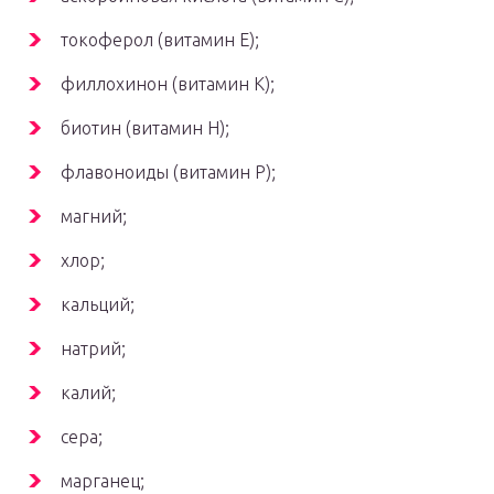
токоферол (витамин Е);
филлохинон (витамин К);
биотин (витамин H);
флавоноиды (витамин P);
магний;
хлор;
кальций;
натрий;
калий;
сера;
марганец;