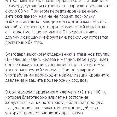
В 100 г мякоти красного перца – 150 мг витамина. К
примеру, суточная потребность взрослого человека –
около 60 мг. При этом передозировка ценным
антиоксидантом нам не не грозит, поскольку
избыток активно выводится из организма вместе с
мочой. Интересно, что при термической обработке
он теряет меньше витамина С по сравнению с
другими овощами и фруктами, поскольку готовится
достаточно быстро.
Благодаря высокому содержанию витаминов группы
В, кальция, калия, железа и магния, перец улучшает
общее самочувствие, состояние нервной системы,
костно-мышечной системы. При регулярном
употреблении происходит нормализация кровяного
давления и защита кровеносных сосудов.
В болгарском перце много клетчатки (2 г на 100 г),
которая благотворно влияет на состояние
желудочно-кишечного тракта, облегчает процесс
пищеварения, оказывает мочегонное действие,
ускоряет процесс очищения организма.