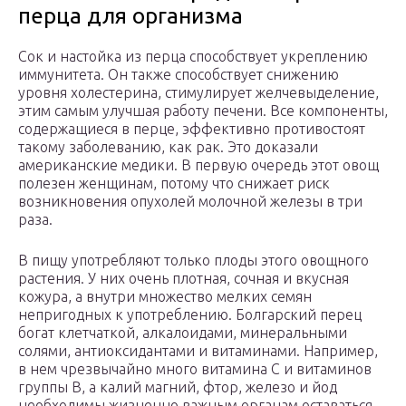
перца для организма
Сок и настойка из перца способствует укреплению
иммунитета. Он также способствует снижению
уровня холестерина, стимулирует желчевыделение,
этим самым улучшая работу печени. Все компоненты,
содержащиеся в перце, эффективно противостоят
такому заболеванию, как рак. Это доказали
американские медики. В первую очередь этот овощ
полезен женщинам, потому что снижает риск
возникновения опухолей молочной железы в три
раза.
В пищу употребляют только плоды этого овощного
растения. У них очень плотная, сочная и вкусная
кожура, а внутри множество мелких семян
непригодных к употреблению. Болгарский перец
богат клетчаткой, алкалоидами, минеральными
солями, антиоксидантами и витаминами. Например,
в нем чрезвычайно много витамина С и витаминов
группы В, а калий магний, фтор, железо и йод
необходимы жизненно важным органам оставаться