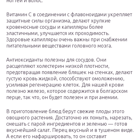
ногтей и волос.
Витамин С в соединении с флавоноидами укрепляет
защитные силы организма, делают хрупкие
кровеносные сосуды и капилляры более
эластичными, улучшается их проходимость.
Здоровые капилляры очень важны при снабжении
питательными веществами головного мозга.
Антиоксиданты полезны для сосудов. Они
расщепляют холестерин низкой плотности,
предотвращая появление бляшек на стенках, делают
густую кровь жидкой, способствуют омоложению,
усиливая регенерацию клеток. Для нашей крови
полезно железо, которое содержится в болгарском
перце, так что, он будет полезен и при анемии.
В приготовление блюд берут свежие плоды этого
овощного растения. Достаточно их помыть, нарезать,
смешать с парой ингредиентов и зеленью — готов
вкуснейший салат. Перец вкусный и в тушеном виде.
А если его нафаршировать, то он составит