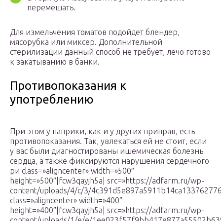
перемешать.
Для измельчения томатов подойдет блендер,
мясорубка или миксер. Дополнительной
стерилизации данный способ не требует, лечо готово
к закатыванию в банки.
Противопоказания к
употреблению
При этом у паприки, как и у других приправ, есть
противопоказания. Так, увлекаться ей не стоит, если
у вас были диагностированы ишемическая болезнь
сердца, а также фиксируются нарушения сердечного
ри class=»aligncenter» width=»500″
height=»500″|fcw3qayjh5a| src=»https://adfarm.ru/wp-
content/uploads/4/c/3/4c391d5e897a5911b14ca133762776
class=»aligncenter» width=»400″
height=»400″|fcw3qayjh5a| src=»https://adfarm.ru/wp-
content/uploads/1/e/e/1ee023f57f9bb417e877a55502b63