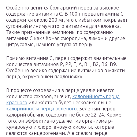
Особенно ценится болгарский перец за высокое
содержание витамина C. В 100 г перца витамина C
содержится около 200 мг, что с избытком покрывает
суточный минимум этого витамина для человека.
Такие признанные чемпионы по содержанию
витамина C как чёрная смородина, лимон и другие
цитрусовые, намного уступают перцу.
Помимо витамина C, перец содержит значительные
количества витаминов P, PP, E, A, B1, B2, B6, B9.
Особенно велико содержание витаминов в мякоти
перца, окружающей плодоножку.
В процессе созревания в перце увеличивается
количество сахаров, значит,
калорийность перца
красного
или жёлтого будет несколько выше
калорийности перца зелёного
. Зелёный перец
калорий обычно содержит не более 22-24. Кроме
того, он эффективно удаляет из организма p-
кумаровую и хлорогеновую кислоты, которые
являются канцерогенами. А в спелом перце,