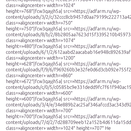
class=»aligncenter» width=»1024″
height=»768″|fcw3qayjh5a| src=»https://adfarm.ru/wp-
content/uploads/3/2/c/32ccc8cb9457d0aa79199c222713a42
class=»aligncenter» width=»750″
height=»750″|fcw3qayjh5a| src=»https://adfarm.ru/wp-
content/uploads/8/b/2/8b2805aa7623d15f3395210b45973
class=»aligncenter» width=»1074″
height=»480″|fcw3qayjh5a| src=»https://adfarm.ru/wp-
content/uploads/6/1/2/612aabd2aacabab16e948c892639af
class=»aligncenter» width=»1200″
height=»628″|fcw3qayjh5a| src=»https://adfarm.ru/wp-
content/uploads/f/9/6/f969260b3e32fe0d6d3cb092e755f2
class=»aligncenter» width=»860″
height=»672″|fcw3qayjh5a| src=»https://adfarm.ru/wp-
content/uploads/c/0/5/c0585bc9e331dedd9fc7f61f940ac19
class=»aligncenter» width=»600″
height=»600″|fcw3qayjh5a| src=»https://adfarm.ru/wp-
content/uploads/3/4/e/34e889b2ac25af346afccd3ac343d92
class=»aligncenter» width=»700″
height=»700″|fcw3qayjh5a| src=»https://adfarm.ru/wp-
content/uploads/7/d/2/7d288709eeb12a152b4d611da15dd
class=»aligncenter» width=»1024″ height=»707″ Не