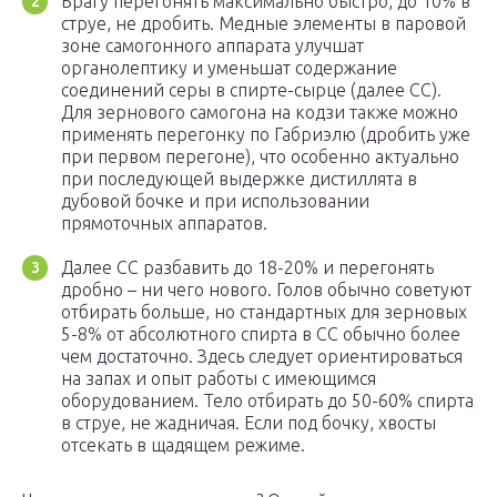
Брагу перегонять максимально быстро, до 10% в
струе, не дробить. Медные элементы в паровой
зоне самогонного аппарата улучшат
органолептику и уменьшат содержание
соединений серы в спирте-сырце (далее СС).
Для зернового самогона на кодзи также можно
применять перегонку по Габриэлю (дробить уже
при первом перегоне), что особенно актуально
при последующей выдержке дистиллята в
дубовой бочке и при использовании
прямоточных аппаратов.
Далее СС разбавить до 18-20% и перегонять
дробно – ни чего нового. Голов обычно советуют
отбирать больше, но стандартных для зерновых
5-8% от абсолютного спирта в СС обычно более
чем достаточно. Здесь следует ориентироваться
на запах и опыт работы с имеющимся
оборудованием. Тело отбирать до 50-60% спирта
в струе, не жадничая. Если под бочку, хвосты
отсекать в щадящем режиме.