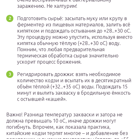
заражению. Не халтурим!
Подготовить сырьё: засыпать муку или крупу в
ферментер из пищевых материалов, залить всё
кипятком и подождать остывания до +28..+30 оС.
Эту процедуру можно упустить, используя вместо
кипятка обычную тёплую (+28..+30 оС) воду.
Помним, что любая предварительная
термическая обработка сырья значительно
ускорит процесс брожения.
Регидрировать дрожжи: взять необходимое
количество кодзи и всыпать их в десятикратный
объём тёплой (+32..+35 оС) воды. Подождать 15
минут и вылить закваску в бродильную ёмкость
с остывшей «кашей».
Важно! Разница температур закваски и затора не
должна превышать 10 оС, иначе дрожжи могут
погибнуть. Впрочем, как показала практика,
китайские кодзи терпят многое – и добавление без