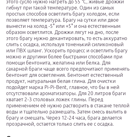
этого сусло нужно нагреть до 55 °С, живые дрожжи
гибнут при такой температуре. Один из самых
простых способов осветлить брагу холодом, если
позволяет температура. Брагу на сутки или двое
вынести на холод -5° или +5° и она естественным
образом осветлится. Дрожжи лягут на дно, после
этого брагу нужно декантировать, то есть аккуратно
слить с осадка, используя тоненький силиконовый
или ПВХ шланг. Ускорить процесс и осветлить брагу
можно и другими более быстрыми способами при
помощи бентонита, желатина или белка. Для
сахарной браги чаще всего предпочитают применять
бентонит для осветления. Бентонит естественный
продукт, натуральная белая глина. Для очистки
подойдет марка Pi-Pi-Bent, главное, что бы в ней
отсутствовали ароматизаторы. Для 20 литров браги
хватает 2-3 столовых ложек глины. Перед
применением её нужно растворить в стакане теплой
воды и тщательно размешать. Затем смесь вылить в
брагу и смешать. Через 12-24 часа, брага делается
прозрачной, остается только слить ее с осадка.