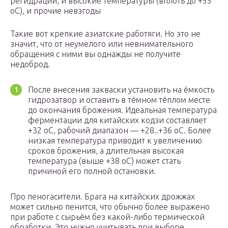
регидрации, и высокие температуры (вплоть до +55
оС), и прочие невзгоды
Такие вот крепкие азиатские работяги. Но это не
значит, что от неумелого или невнимательного
обращения с ними вы однажды не получите
недоброд.
После внесения закваски установить на ёмкость
гидрозатвор и оставить в тёмном тёплом месте
до окончания брожения. Идеальная температура
ферментации для китайских кодзи составляет
+32 оС, рабочий диапазон — +28..+36 оС. Более
низкая температура приводит к увеличению
сроков брожения, а длительная высокая
температура (выше +38 оС) может стать
причиной его полной остановки.
Про пеногасители. Брага на китайских дрожжах
может сильно пенится, что обычно более выражено
при работе с сырьём без какой-либо термической
обработки. Это нужно учитывать при выборе