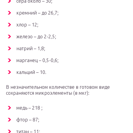
сера около – 30;
кремний – до 26,7;
хлор – 12;
железо – до 2-2,5;
натрий – 1,8;
марганец – 0,5-0,6;
кальций – 10.
В незначительном количестве в готовом виде
сохраняются микроэлементы (в мкг):
медь – 218 ;
фтор – 87;
титан – 11;