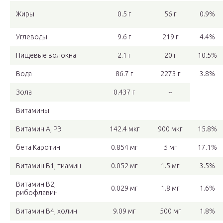
Жиры
0.5 г
56 г
0.9%
Углеводы
9.6 г
219 г
4.4%
Пищевые волокна
2.1 г
20 г
10.5%
Вода
86.7 г
2273 г
3.8%
Зола
0.437 г
~
Витамины
Витамин А, РЭ
142.4 мкг
900 мкг
15.8%
бета Каротин
0.854 мг
5 мг
17.1%
Витамин В1, тиамин
0.052 мг
1.5 мг
3.5%
Витамин В2,
0.029 мг
1.8 мг
1.6%
рибофлавин
Витамин В4, холин
9.09 мг
500 мг
1.8%