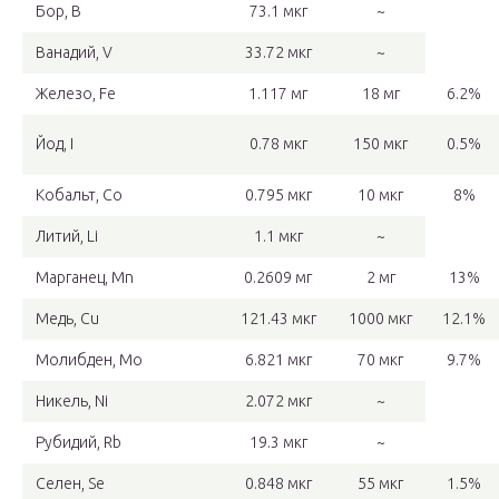
Бор, B
73.1 мкг
~
Ванадий, V
33.72 мкг
~
Железо, Fe
1.117 мг
18 мг
6.2%
Йод, I
0.78 мкг
150 мкг
0.5%
Кобальт, Co
0.795 мкг
10 мкг
8%
Литий, Li
1.1 мкг
~
Марганец, Mn
0.2609 мг
2 мг
13%
Медь, Cu
121.43 мкг
1000 мкг
12.1%
Молибден, Mo
6.821 мкг
70 мкг
9.7%
Никель, Ni
2.072 мкг
~
Рубидий, Rb
19.3 мкг
~
Селен, Se
0.848 мкг
55 мкг
1.5%