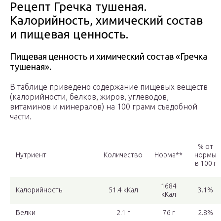
Рецепт Гречка тушеная.
Калорийность, химический состав
и пищевая ценность.
Пищевая ценность и химический состав «Гречка
тушеная».
В таблице приведено содержание пищевых веществ
(калорийности, белков, жиров, углеводов,
витаминов и минералов) на 100 грамм съедобной
части.
% от
Нутриент
Количество
Норма**
нормы
в 100 г
1684
Калорийность
51.4 кКал
3.1%
кКал
Белки
2.1 г
76 г
2.8%