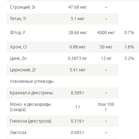
Стронций, Sr
47.68 мкг
~
Титан, Ti
5.1 мкг
~
Фтор, F
28.66 мкг
4000 мкг
0.7%
Хром, Cr
0.88 мкг
50 мкг
1.8%
Цинк, Zn
0.3873 мг
12 мг
3.2%
Цирконий, Zr
5.41 мкг
~
Усвояемые углеводы
Крахмал и декстрины
8.589 г
~
Моно- и дисахариды
max 100
1 г
(сахара)
г
Глюкоза (декстроза)
0.316 г
~
Лактоза
0.005 г
~