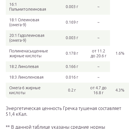
16:1
0.003 г
~
Пальмитолеиновая
18:1 Олеиновая
0.169 г
~
(омега-9)
20:1 Гадолеиновая
0.003 г
~
(омега-9)
Полиненасыщенные
от 11.2
0.178 г
1.6%
жирные кислоты
до 20.6 г
18:2 Линолевая
0.166 г
~
18:3 Линоленовая
0.016 г
~
Омега-6 жирные
от 4.7 до
0.2 г
4.3%
кислоты
16.8 г
Энергетическая ценность Гречка тушеная составляет
51,4 кКал.
** В данной таблице указаны средние нормы