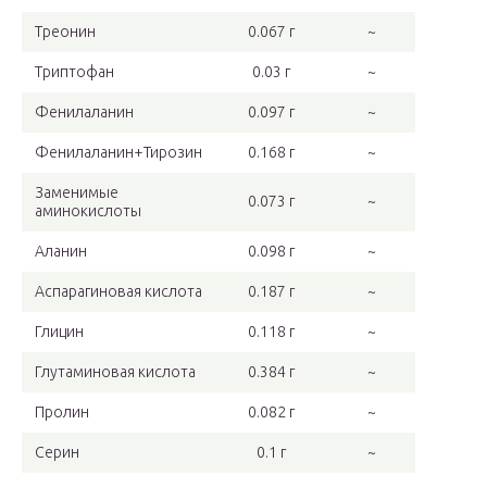
Треонин
0.067 г
~
Триптофан
0.03 г
~
Фенилаланин
0.097 г
~
Фенилаланин+Тирозин
0.168 г
~
Заменимые
0.073 г
~
аминокислоты
Аланин
0.098 г
~
Аспарагиновая кислота
0.187 г
~
Глицин
0.118 г
~
Глутаминовая кислота
0.384 г
~
Пролин
0.082 г
~
Серин
0.1 г
~