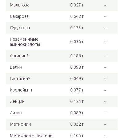
Мальтоза
0.027 г
~
Сахароза
0.642 г
~
Фруктоза
0.133 г
~
Незаменимые
0.036 г
~
аминокислоты
Аргинин*
0.186 г
~
Валин
0.098 г
~
Гистидин*
0.049 г
~
Изолейцин
0.077 г
~
Лейцин
0.124 г
~
Лизин
0.089 г
~
Метионин
0.052 г
~
Метионин + Цистеин
0.105 г
~