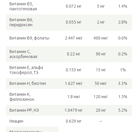
Витамин В5,
0.072 мг
5 мг
1.4%
пантотеновая
Витамин В6,
0.055 мг
2 мг
2.8%
пиридоксин
Витамин В9, фолаты
2.447 мкг
400 мкг
0.6%
Витамин C,
0.22 мг
90 мг
0.2%
аскорбиновая
Витамин Е, альфа
0.153 мг
15 мг
1%
токоферол, ТЭ
Витамин Н, биотин
1.627 мкг
50 мкг
3.3%
Витамин К,
1.8 мкг
120 мкг
1.5%
филлохинон
Витамин РР, НЭ
1.0479 мг
20 мг
5.2%
Ниацин
0.629 мг
~