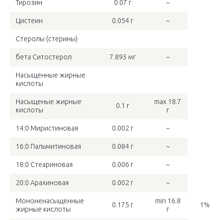
Тирозин
0.07 г
~
Цистеин
0.054 г
~
Стеролы (стерины)
бета Ситостерол
7.893 мг
~
Насыщенные жирные
кислоты
Насыщеные жирные
max 18.7
0.1 г
кислоты
г
14:0 Миристиновая
0.002 г
~
16:0 Пальмитиновая
0.084 г
~
18:0 Стеариновая
0.006 г
~
20:0 Арахиновая
0.002 г
~
Мононенасыщенные
min 16.8
0.175 г
1%
жирные кислоты
г