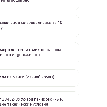
цепты пошагово
сный рис в микроволновке за 10
нут
морозка теста в микроволновке:
еного и дрожжевого
да из манки (манной крупы)
т 28402-89сухари панировочные.
ие технические условия