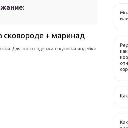
жание:
Мож
или
 сковороде + маринад
Ред
ыки. Для этого подержите кусочки индейки
как
кор
отн
сор
Как
Как