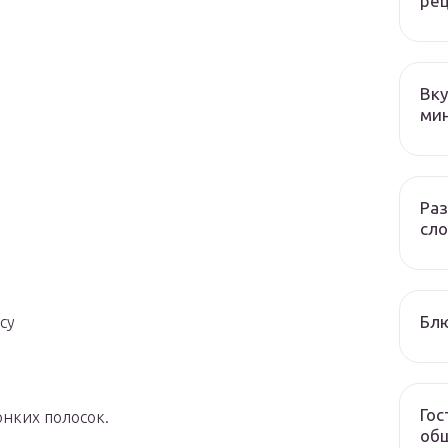
ре
Вку
ми
Раз
сло
Блю
су
Гос
онких полосок.
общ