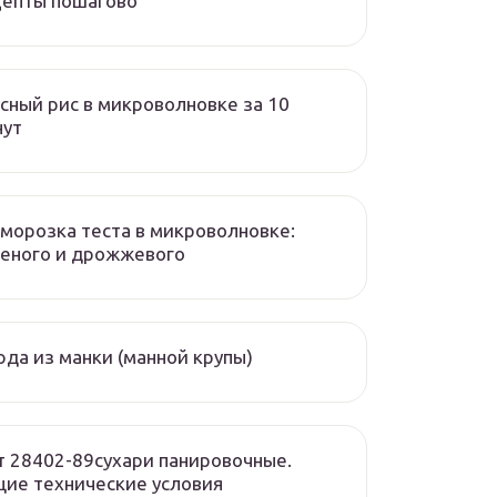
цепты пошагово
сный рис в микроволновке за 10
нут
морозка теста в микроволновке:
еного и дрожжевого
да из манки (манной крупы)
т 28402-89сухари панировочные.
ие технические условия