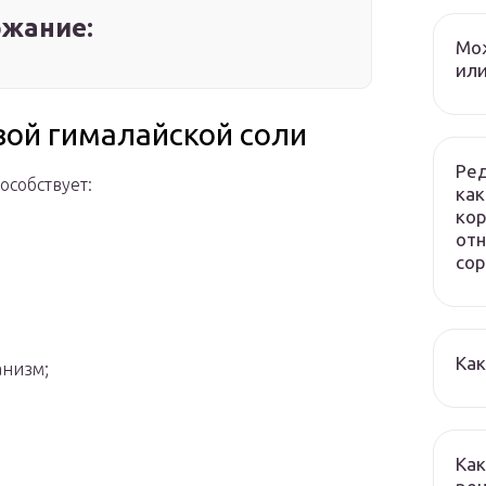
жание:
Мож
или
вой гималайской соли
Ред
особствует:
как
кор
отн
сор
Как
анизм;
Как