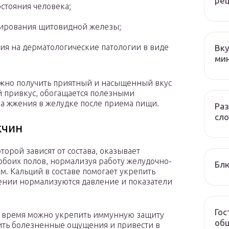
ре
стояния человека;
ирования щитовидной железы;
ия на дерматологические патологии в виде
Вку
ми
жно получить приятный и насыщенный вкус
й привкус, обогащается полезными
ва жжения в желудке после приема пищи.
Раз
сло
жчин
торой зависят от состава, оказывает
обоих полов, нормализуя работу желудочно-
Блю
м. Кальций в составе помогает укрепить
лении нормализуются давление и показатели
Гос
 время можно укрепить иммунную защиту
общ
тить болезненные ощущения и привести в