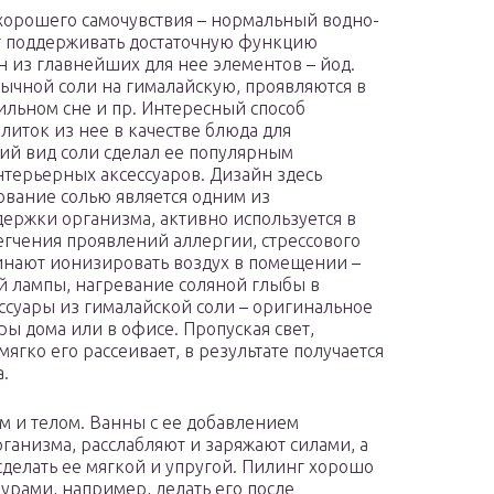
хорошего самочувствия – нормальный водно-
ет поддерживать достаточную функцию
 из главнейших для нее элементов – йод.
ычной соли на гималайскую, проявляются в
ильном сне и пр. Интересный способ
литок из нее в качестве блюда для
й вид соли сделал ее популярным
нтерьерных аксессуаров. Дизайн здесь
ование солью является одним из
ержки организма, активно используется в
егчения проявлений аллергии, стрессового
инают ионизировать воздух в помещении –
ой лампы, нагревание соляной глыбы в
ссуары из гималайской соли – оригинальное
ы дома или в офисе. Пропуская свет,
ягко его рассеивает, в результате получается
.
ом и телом. Ванны с ее добавлением
ганизма, расслабляют и заряжают силами, а
сделать ее мягкой и упругой. Пилинг хорошо
урами, например, делать его после