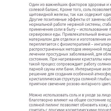
Один из важнейших факторов здоровья и 
солевой баланс. Кроме того, соль позволя
щитовидной железы, так как содержит один
Другие позитивные эффекты от замены об
нормальной работе нервной системы, стаб
применения соли в быту – использование п
сервировки еды. Привлекательный внешни
материалом для отделки и изготовления и
переплетается с физиотерапией – ингалир
распространенных методов иммунной подд
лечении простудных заболеваний, для обл
состояния. При нагревании кристаллы нач
такой процесс сопровождает работу солян
парной сауны или бани. Интерьерные аксе
решение для создания особенной атмосфер
кристаллическая структура соляной глыбы м
приятное свечение розово-янтарного цвета
Можно использовать соль и в уходе за лиц
благотворно влияют на общее состояние ор
соляной пилинг позволяет обновить кожу, 
сочетать с другими косметическими процед