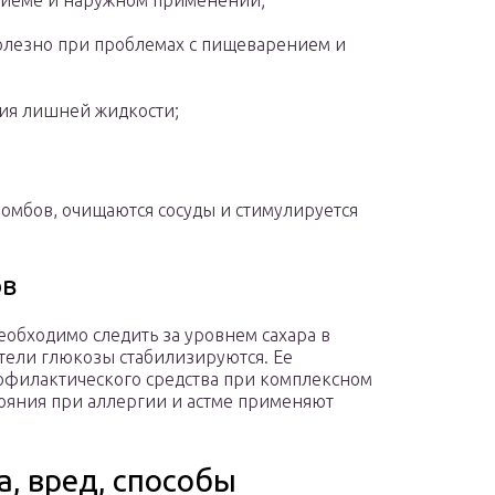
риеме и наружном применении;
полезно при проблемах с пищеварением и
ния лишней жидкости;
ромбов, очищаются сосуды и стимулируется
ов
обходимо следить за уровнем сахара в
атели глюкозы стабилизируются. Ее
рофилактического средства при комплексном
тояния при аллергии и астме применяют
а, вред, способы