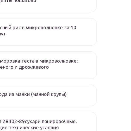
цепты пошагово
сный рис в микроволновке за 10
нут
морозка теста в микроволновке:
еного и дрожжевого
да из манки (манной крупы)
т 28402-89сухари панировочные.
ие технические условия