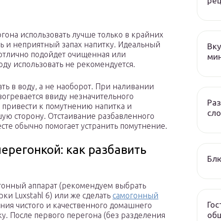
ре
гона использовать лучше только в крайних
уть и неприятный запах напитку. Идеальный
Вку
 отлично подойдет очищенная или
ми
ду использовать не рекомендуется.
ь в воду, а не наоборот. При наливании
азогревается ввиду незначительного
Раз
т привести к помутнению напитка и
сло
шую сторону. Отстаивание разбавленного
сте обычно помогает устранить помутнение.
ерегонкой: как разбавить
Блю
огонный аппарат (рекомендуем выбрать
и Luxstahl 6) или же сделать
самогонный
Гос
ния чистого и качественного домашнего
общ
у. После первого перегона (без разделения