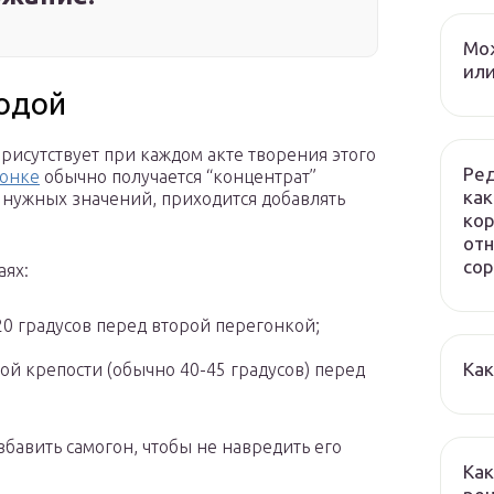
Мож
или
водой
рисутствует при каждом акте творения этого
Ред
гонке
обычно получается “концентрат”
как
о нужных значений, приходится добавлять
кор
отн
сор
аях:
20 градусов перед второй перегонкой;
Как
й крепости (обычно 40-45 градусов) перед
бавить самогон, чтобы не навредить его
Как