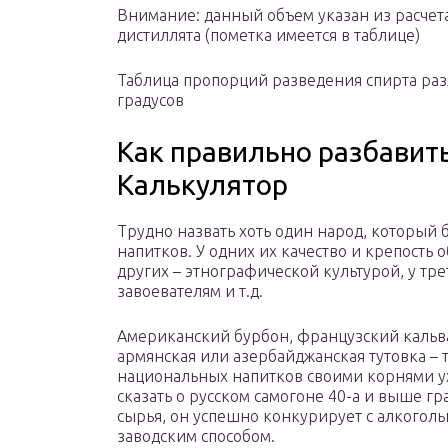
Внимание: данный объем указан из расчета
дистиллята (пометка имеется в таблице)
Таблица пропорций разведения спирта раз
градусов
Как правильно разбавит
Калькулятор
Трудно назвать хоть один народ, который 
напитков. У одних их качество и крепость 
других – этнографической культурой, у тр
завоевателям и т.д.
Американский бурбон, французский кальва
армянская или азербайджанская тутовка – 
национальных напитков своими корнями ух
сказать о русском самогоне 40-а и выше г
сырья, он успешно конкурирует с алкого
заводским способом.