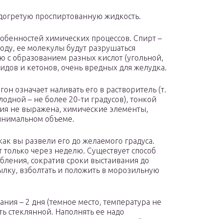
одогретую проспиртованную жидкость.
собенностей химических процессов. Спирт –
воду, ее молекулы будут разрушаться
ю с образованием разных кислот (угольной,
сидов и кетонов, очень вредных для желудка.
он означает наливать его в растворитель (т.
лодной – не более 20-ти градусов), тонкой
ция не выражена, химические элементы,
инимальном объеме.
 как вы развели его до желаемого градуса.
 только через неделю. Существует способ
бления, сократив сроки выстаивания до
тылку, взболтать и положить в морозильную
ия – 2 дня (темное место, температура не
ь стеклянной. Наполнять ее надо