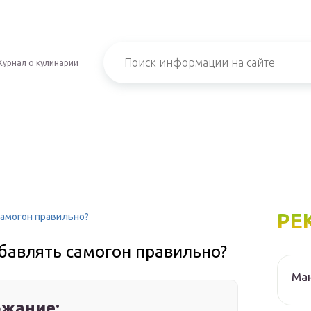
урнал о кулинарии
РЕ
самогон правильно?
бавлять самогон правильно?
Ма
жание: