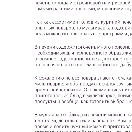
печень хороша и с гречневой или рисовой к
самыми разными овощами, молочными соу
Так как ассортимент блюд из куриной печ
опытных поваров, то мультиварка подходит
ведь можно использовать все программы д
В печени содержится очень много полезны
необходимых для полноценного образа жизн
огромное содержание железа, которое хор
это означает, что ваш гемоглобин всегда бу
К сожалению не все повара знают о том, к
мультиварке, чтобы продукт остался сочны
ароматной корочкой. Ознакомившись ниже 
приготовления блюд в мультиварке, пойме
продукты и вообще, как готовить выбранн
В мультиварке блюда из печени можно приг
тефтелей, до гуляша или запеканок. Вам не
время и ловить нужный момент приготовле