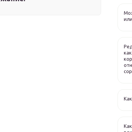
Мож
или
Ред
как
кор
отн
сор
Как
Как