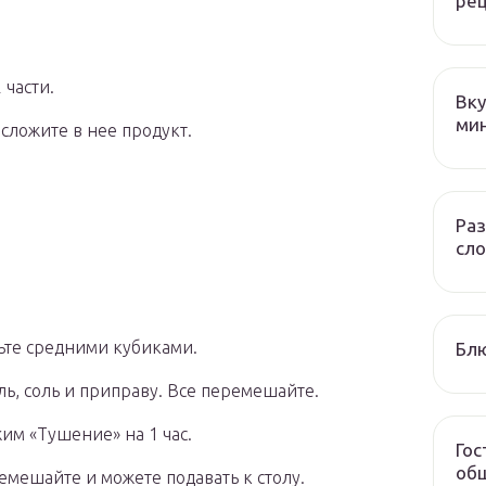
ре
 части.
Вку
ми
сложите в нее продукт.
Раз
сло
ьте средними кубиками.
Блю
ь, соль и приправу. Все перемешайте.
им «Тушение» на 1 час.
Гос
общ
емешайте и можете подавать к столу.