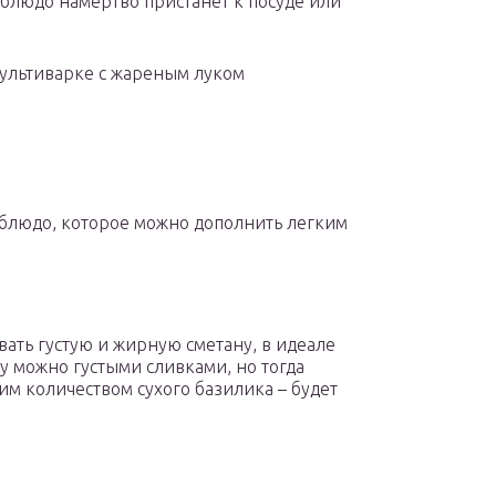
о блюдо намертво пристанет к посуде или
мультиварке с жареным луком
 блюдо, которое можно дополнить легким
вать густую и жирную сметану, в идеале
у можно густыми сливками, но тогда
м количеством сухого базилика – будет