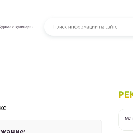
урнал о кулинарии
РЕ
ке
Ма
жание: