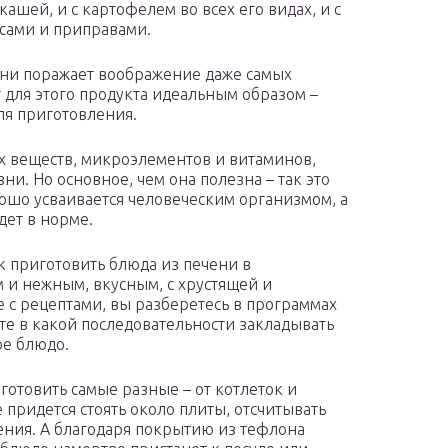
ашей, и с картофелем во всех его видах, и с
сами и приправами.
ени поражает воображение даже самых
 для этого продукта идеальным образом –
ля приготовления.
х веществ, микроэлементов и витаминов,
и. Но основное, чем она полезна – так это
ошо усваивается человеческим организмом, а
дет в норме.
ак приготовить блюда из печени в
м и нежным, вкусным, с хрустящей и
с рецептами, вы разберетесь в программах
те в какой последовательности закладывать
ое блюдо.
отовить самые разные – от котлеток и
 придется стоять около плиты, отсчитывать
ния. А благодаря покрытию из тефлона