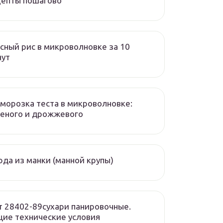
цепты пошагово
сный рис в микроволновке за 10
нут
морозка теста в микроволновке:
еного и дрожжевого
да из манки (манной крупы)
т 28402-89сухари панировочные.
ие технические условия