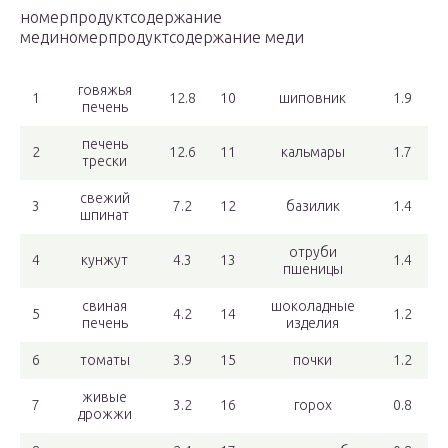
номерпродуктсодержание
мединомерпродуктсодержание меди
говяжья
1
12.8
10
шиповник
1.9
печень
печень
2
12.6
11
кальмары
1.7
трески
свежий
3
7.2
12
базилик
1.4
шпинат
отруби
4
кунжут
4.3
13
1.4
пшеницы
свиная
шоколадные
5
4.2
14
1.2
печень
изделия
6
томаты
3.9
15
почки
1.2
живые
7
3.2
16
горох
0.8
дрожжи