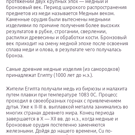
протяжении двух крупных эпох — медный и
бронзовый век. Период широкого распространения
предметов из меди называется Медным веком.
Каменные орудия были вытеснены медными
изделиями по причине получения более высоких
результатов в рубке, строгании, сверлении,
распилки древесины и обработки кости. Бронзовый
век приходит на смену медной эпохе после освоения
сплава меди и олова, в результате чего получалась
бронза.
Самые древние медные изделия (из самородков)
принадлежат Египту (1000 лет до н.э.).
Жители Египта получали медь из бирюзы и малахита
путем плавки при температуре 1083 0С. Процесс
проходил в своеобразных горнах с привлечением
дутья. Уже к II-III в. выплавкой металла занимались во
многих странах древнего мира. Конец периода
завершается в Х — ХII вв. до н.э., когда медные и
бронзовые орудия постепенно заменяются
железными. Дойдя до нашего времени, Cu по-