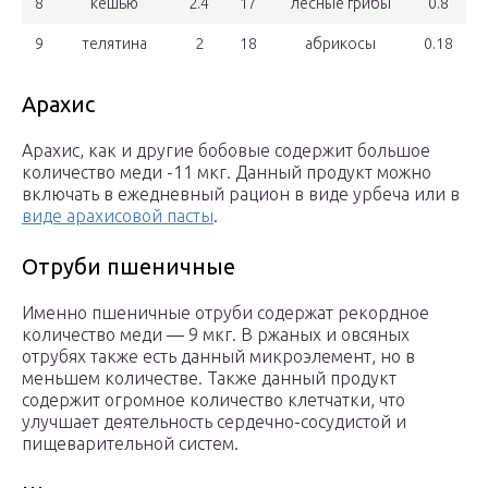
8
кешью
2.4
17
лесные грибы
0.8
9
телятина
2
18
абрикосы
0.18
Арахис
Арахис, как и другие бобовые содержит большое
количество меди -11 мкг. Данный продукт можно
включать в ежедневный рацион в виде урбеча или в
виде арахисовой пасты
.
Отруби пшеничные
Именно пшеничные отруби содержат рекордное
количество меди — 9 мкг. В ржаных и овсяных
отрубях также есть данный микроэлемент, но в
меньшем количестве. Также данный продукт
содержит огромное количество клетчатки, что
улучшает деятельность сердечно-сосудистой и
пищеварительной систем.